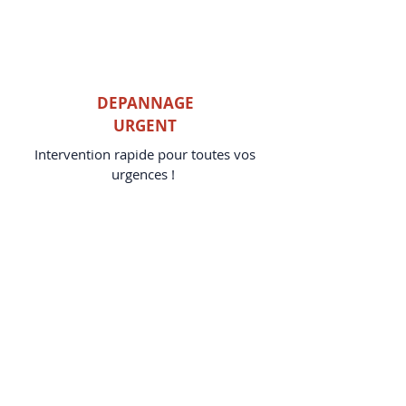
DEPANNAGE
URGENT
Intervention rapide pour toutes vos
urgences !
Nos ZONES
D'INTERVENTION
EN WALLONIE
La Louvière
,
Charleroi
, Mons