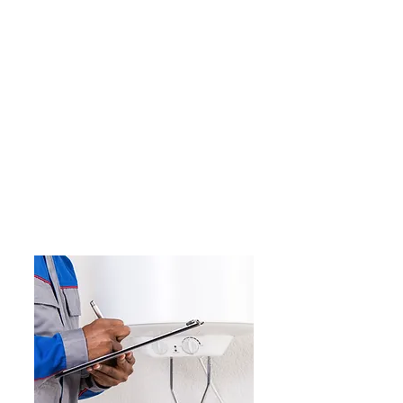
chauffagiste et
plombier.
Faites appel au savoir-faire de A. Antoine
pour l'intervention d'un plombier ou d'un
chauffagiste agréé dans le Hainaut.
DEMANDE D'INTERVENTION